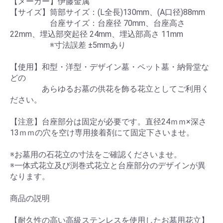
【メーカー】伊藤金属
【サイズ】筒部サイズ：(L全長)130mm、(A口径)88mm
台座サイズ：台座径 70mm、台座高さ
22mm、埋込部突起径 24mm、埋込部高さ 11mm
※寸法誤差 ±5mmあり
【使用】和型・洋型・デザイン墓・ペット墓・納骨堂な
どの
あらゆるお墓の供花を飾る花立としてご利用く
ださい。
【注意】台座部分は固定が必要です。直径24ｍｍ×深さ
13ｍｍの穴を空け専用接着剤にて固定下さいませ。
※お墓用の石花立の寸法をご確認くださいませ。
※一体式花立及び渕巻式花立と台座部分のデザインが異
なります。
商品の説明
【耐久性の高い高級ステンレスを使用したお墓用花立】