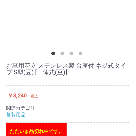
お墓用花立 ステンレス製 台座付 ネジ式タイ
プ S型(豆) [一体式(豆)]
￥3,240
税込
関連カテゴリ
墓装用品
ただいま品切れ中です。