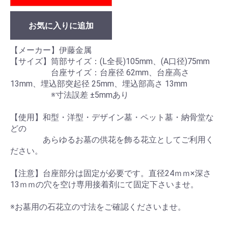
お気に入りに追加
【メーカー】伊藤金属
【サイズ】筒部サイズ：(L全長)105mm、(A口径)75mm
台座サイズ：台座径 62mm、台座高さ
13mm、埋込部突起径 25mm、埋込部高さ 13mm
※寸法誤差 ±5mmあり
【使用】和型・洋型・デザイン墓・ペット墓・納骨堂な
どの
あらゆるお墓の供花を飾る花立としてご利用く
ださい。
【注意】台座部分は固定が必要です。直径24ｍｍ×深さ
13ｍｍの穴を空け専用接着剤にて固定下さいませ。
※お墓用の石花立の寸法をご確認くださいませ。