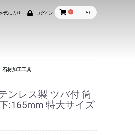
0
￥0
お気に入り
ログイン
石材加工工具
テンレス製 ツバ付 筒
バ下:165mm 特大サイズ