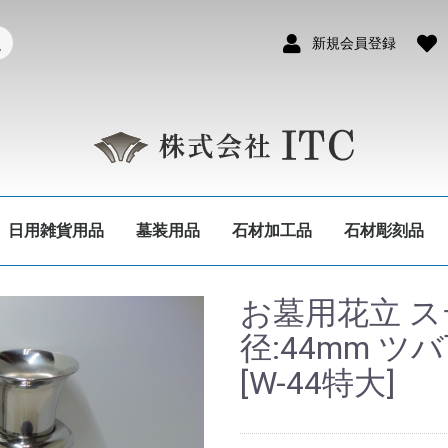
新規会員登録
日用雑貨用品
墓装用品
石材加工品
石材彫刻品
お墓用花立 ス
径:44mm ツ
[W-44特大]