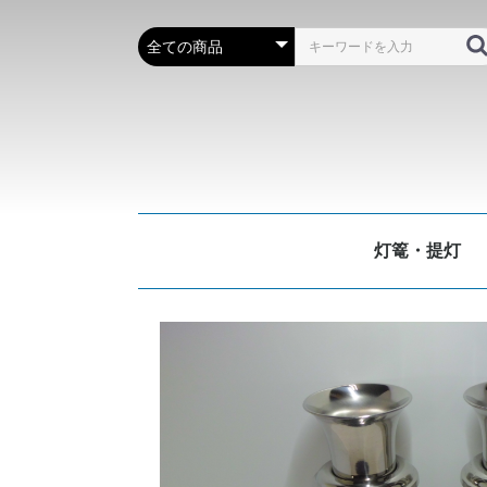
灯篭・提灯