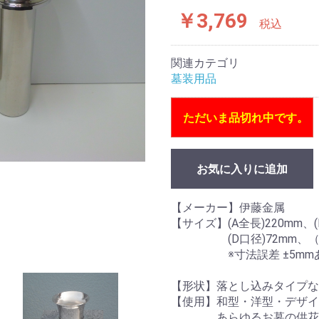
￥3,769
税込
関連カテゴリ
墓装用品
ただいま品切れ中です。
お気に入りに追加
【メーカー】伊藤金属
【サイズ】(A全長)220mm、(
(D口径)72mm、（E
※寸法誤差 ±5mm
【形状】落とし込みタイプな
【使用】和型・洋型・デザイ
あらゆるお墓の供花を飾