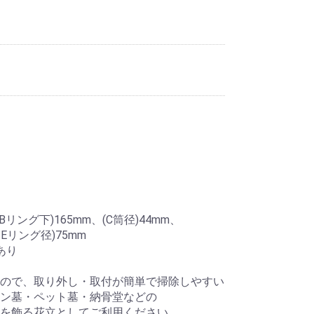
Bリング下)165mm、(C筒径)44mm、
リング径)75mm
あり
ので、取り外し・取付が簡単で掃除しやすい
ン墓・ペット墓・納骨堂などの
る花立としてご利用ください。