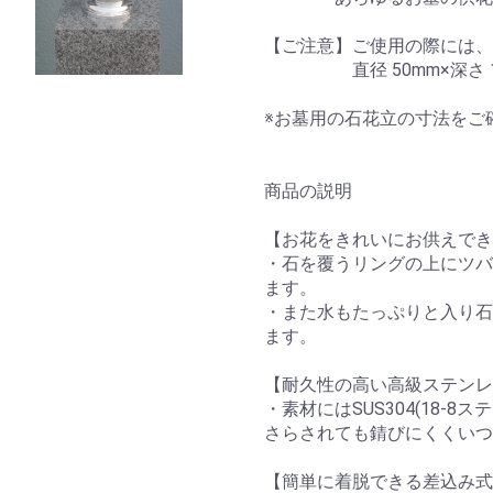
【ご注意】ご使用の際には、
直径 50mm×深さ 17
※お墓用の石花立の寸法をご
商品の説明
【お花をきれいにお供えでき
・石を覆うリングの上にツバ
ます。
・また水もたっぷりと入り石
ます。
【耐久性の高い高級ステンレ
・素材にはSUS304(18-
さらされても錆びにくくいつ
【簡単に着脱できる差込み式