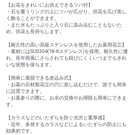
【お花をきれいにお供えできるツバ付】
・石を覆うリングの上にツバが広がり、供花を広げ美し
く飾ることができます。
・また水もたっぷりと入り石に染み込むこともないた
め、供花も長持ちします。
【耐久性の高い高級ステンレスを使用したお墓用花立】
・素材にはSUS304(18-8ステンレス)を採用。耐久性に優
れ、長年雨風にさらされても錆びにくくいつまでもきれ
いな状態を保ちます。
【簡単に着脱できる差込み式】
・お墓の石材製花立の穴に差し込むだけで、誰でも簡単
に設置できます。
・お墓参りの際に、お水の交換やお掃除も簡単にできま
す。
【カラスなどのいたずらを防ぐ光沢と重厚感】
・近年、多発するカラスなどによるいたずらの防止にも
効果的です。