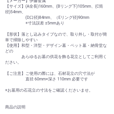
【メーカー】伊藤金属
【サイズ】(A全長)160mm、(Bリング下)105mm、(C筒
径)54mm、
(D口径)84mm、（Eリング径)90mm
※寸法誤差 ±5mmあり
【形状】落とし込みタイプなので、取り外し・取付が簡
単で掃除しやすい
【使用】和型・洋型・デザイン墓・ペット墓・納骨堂な
どの
あらゆるお墓の供花を飾る花立としてご利用く
ださい。
【ご注意】ご使用の際には、石材花立の穴寸法が
直径 60mm×深さ 110mm 必要です
※お墓用の石花立の寸法をご確認くださいませ。
商品の説明