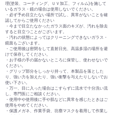
理(塗装、コーティング、ＵＶ加工、フィルム)を施して
いるガラス・鏡の場合は使用しないでください。
・必ず予め目立たない場所で試し、異常がないことを確
認してからご使用ください
・今まで目立たなかったガラス面のキズが、汚れを除去
すると目立つことがございます。
・汚れの状態によってはクリーニングできないガラス・
鏡面もございます。
・ご使用後は密閉をして直射日光、高温多湿の場所を避
けて保存してください。
・お子様の手の届かないところに保管し、使わせないで
ください。
・グリップ部分をしっかり持って、本製品を落とした
り、強い力を加えたり、強い衝撃を与えたりしないでお
使い下さい。
・万一、目に入った場合はこすらずに流水で十分洗い流
し、専門医にご相談ください。
・使用中や使用後に手や肌などに異常を感じたときはご
使用をやめてください。
・保護メガネ、作業手袋、坊塵マスクを着用して作業し