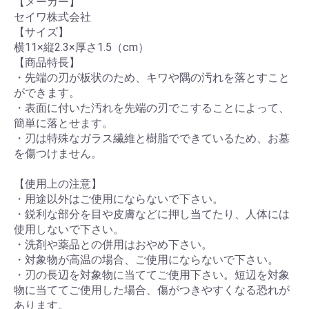
【メーカー】
セイワ株式会社
【サイズ】
横11×縦2.3×厚さ1.5（cm）
【商品特長】
・先端の刃が板状のため、キワや隅の汚れを落とすこと
ができます。
・表面に付いた汚れを先端の刃でこすることによって、
簡単に落とせます。
・刃は特殊なガラス繊維と樹脂でできているため、お墓
を傷つけません。
【使用上の注意】
・用途以外はご使用にならないで下さい。
・鋭利な部分を目や皮膚などに押し当てたり、人体には
使用しないで下さい。
・洗剤や薬品との併用はおやめ下さい。
・対象物が高温の場合、ご使用にならないで下さい。
・刃の長辺を対象物に当ててご使用下さい。短辺を対象
物に当ててご使用した場合、傷がつきやすくなる恐れが
あります。