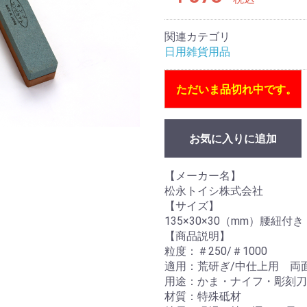
関連カテゴリ
日用雑貨用品
ただいま品切れ中です。
お気に入りに追加
【メーカー名】
松永トイシ株式会社
【サイズ】
135×30×30（mm）腰紐付き
【商品説明】
粒度：＃250/＃1000
適用：荒研ぎ/中仕上用 両
用途：かま・ナイフ・彫刻刀
材質：特殊砥材