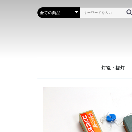
灯篭・提灯