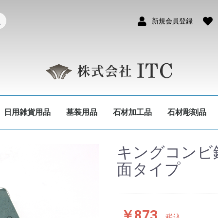
新規会員登録
日用雑貨用品
墓装用品
石材加工品
石材彫刻品
キングコンビ鎌砥
面タイプ
￥873
税込